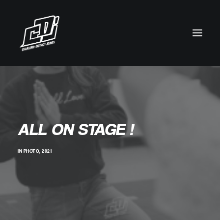
ALL ON STAGE !
IN
PHOTO
,
2021