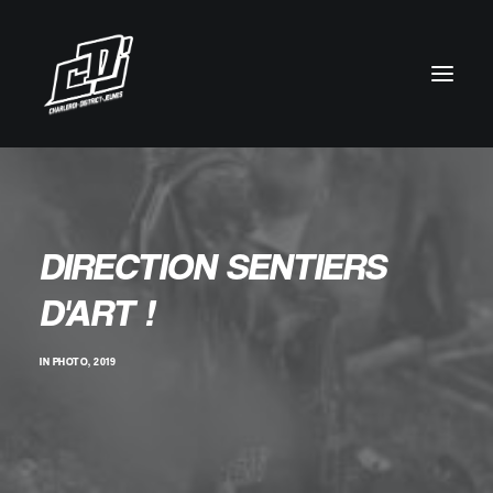
DIRECTION SENTIERS
D'ART !
IN
PHOTO
,
2019