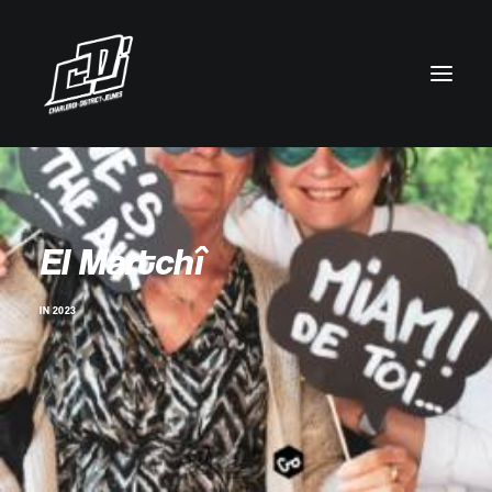
El Martchî
IN
2023