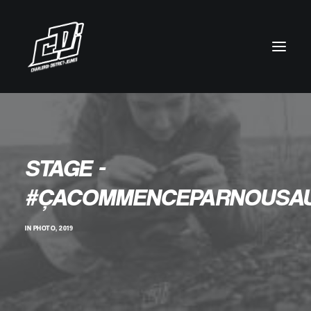
STAGE -
#ÇACOMMENCEPARNOUSAU
IN
PHOTO
,
2019