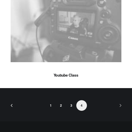
Youtube Class
1
2
3
4