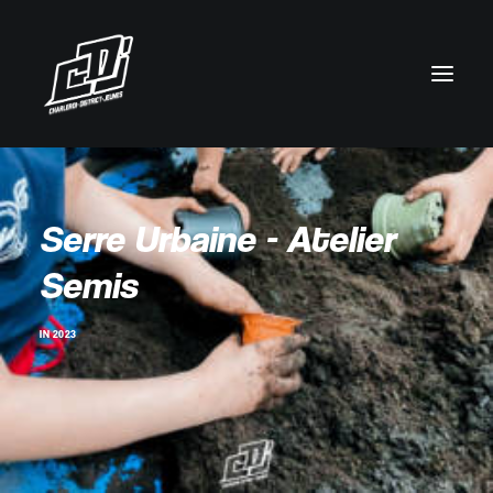
Serre Urbaine - Atelier
Semis
IN
2023