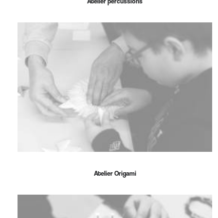
Atelier percussions
Atelier Origami