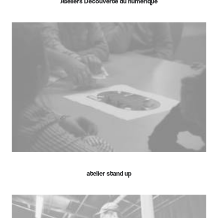
Ateliers Découverte du numérique
atelier stand up