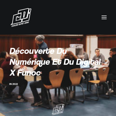
Découverte Du
Numérique Et Du Digital
X Funoc
IN
2022