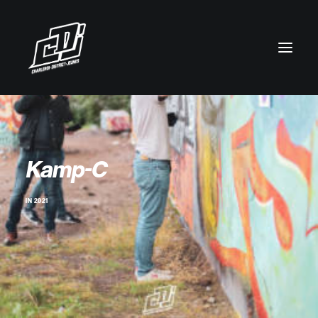
Kamp-C
IN
2021