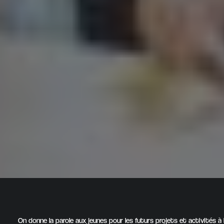
On donne la parole aux jeunes pour les futurs projets et activités à 