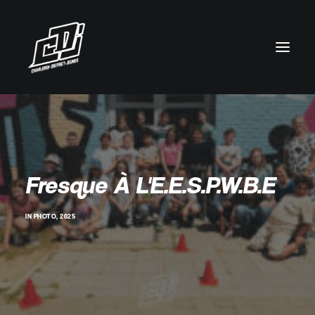
Fresque À L'E.E.S.P.W.B.E
IN
PHOTO
,
2025