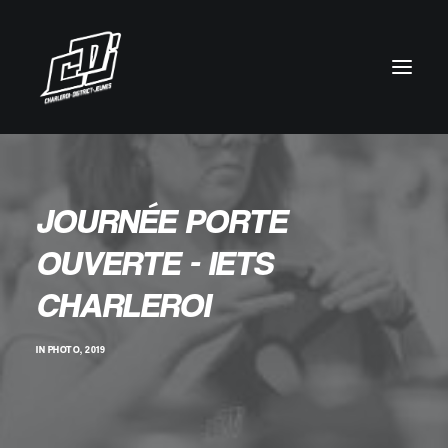
JOURNÉE PORTE
OUVERTE - IETS
CHARLEROI
IN
PHOTO
,
2019