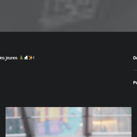
 les jeunes
⛸
!
D
P