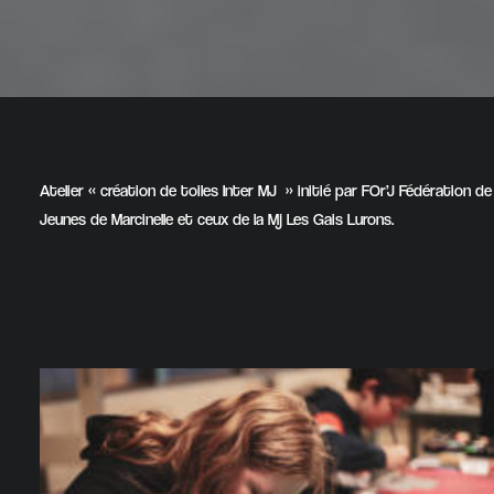
Atelier « création de toiles Inter MJ » initié par FOr’J Fédération d
Jeunes de Marcinelle et ceux de la Mj Les Gais Lurons.