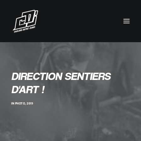
DIRECTION SENTIERS
D'ART !
IN
PHOTO
,
2019