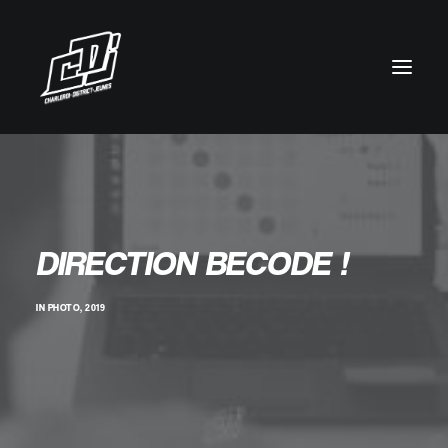
DIRECTION BECODE !
IN
PHOTO
,
2019