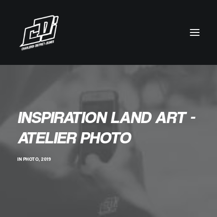
INSPIRATION LAND ART -
ATELIER PHOTO
IN
PHOTO
,
2019