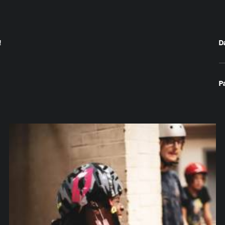
!
D
P