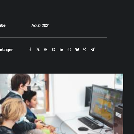
ate
Aout 2021
artager